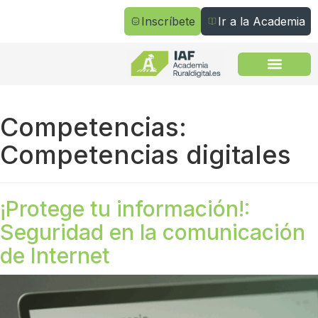
Inscríbete
Ir a la Academia
Todos los cursos
Competencias:
Competencias digitales
¡Protege tu información!:
Seguridad en la comunicación
de Internet