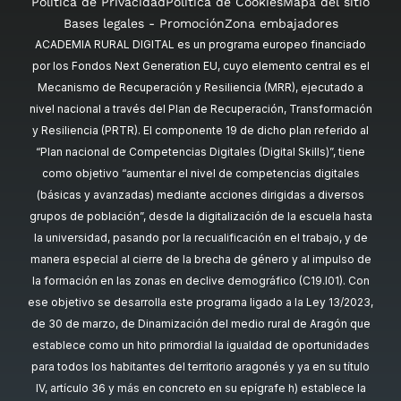
Política de Privacidad
Política de Cookies
Mapa del sitio
Bases legales - Promoción
Zona embajadores
ACADEMIA RURAL DIGITAL es un programa europeo financiado
por los Fondos Next Generation EU, cuyo elemento central es el
Mecanismo de Recuperación y Resiliencia (MRR), ejecutado a
nivel nacional a través del Plan de Recuperación, Transformación
y Resiliencia (PRTR). El componente 19 de dicho plan referido al
“Plan nacional de Competencias Digitales (Digital Skills)”, tiene
como objetivo “aumentar el nivel de competencias digitales
(básicas y avanzadas) mediante acciones dirigidas a diversos
grupos de población”, desde la digitalización de la escuela hasta
la universidad, pasando por la recualificación en el trabajo, y de
manera especial al cierre de la brecha de género y al impulso de
la formación en las zonas en declive demográfico (C19.I01). Con
ese objetivo se desarrolla este programa ligado a la Ley 13/2023,
de 30 de marzo, de Dinamización del medio rural de Aragón que
establece como un hito primordial la igualdad de oportunidades
para todos los habitantes del territorio aragonés y ya en su título
IV, artículo 36 y más en concreto en su epígrafe h) establece la