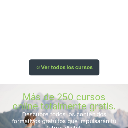
Programas
Actividades
de
económicas
especialización
Ver todos los cursos
Más de 250 cursos
online totalmente gratis.
Descubre todos los contenidos
formativos gratuitos que impulsarán tu