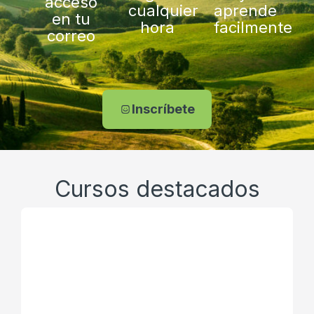
acceso
cualquier
aprende
en tu
hora
facilmente
correo
Inscríbete
Cursos destacados