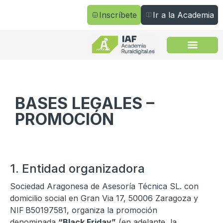
Inscríbete
Ir a la Academia
Todos los cursos
BASES LEGALES –
PROMOCIÓN
1. Entidad organizadora
Sociedad Aragonesa de Asesoría Técnica SL. con
domicilio social en Gran Via 17, 50006 Zaragoza y
NIF
B50197581
, organiza la promoción
denominada
“Black Friday
”
(en adelante, la