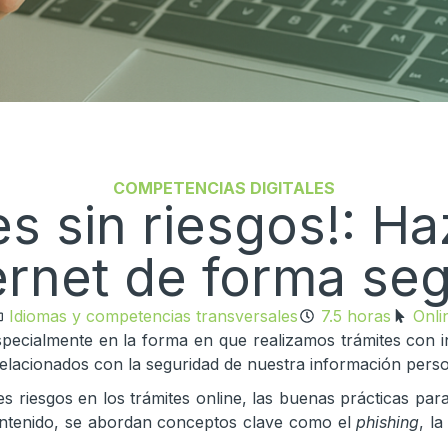
COMPETENCIAS DIGITALES
es sin riesgos!: H
ernet de forma se
Idiomas y competencias transversales
7.5 horas
Onli
pecialmente en la forma en que realizamos trámites con ins
lacionados con la seguridad de nuestra información persona
s riesgos en los trámites online, las buenas prácticas para
 contenido, se abordan conceptos clave como el
phishing
, l