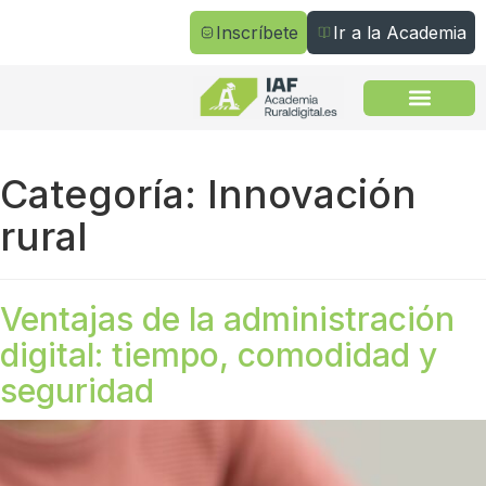
Inscríbete
Ir a la Academia
Todos los cursos
Categoría:
Innovación
rural
Ventajas de la administración
digital: tiempo, comodidad y
seguridad