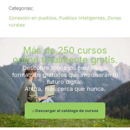
Categorias:
Conexión en pueblos
,
Pueblos inteligentes
,
Zonas
rurales
Más de 250 cursos
online totalmente gratis.
Descubre todos los contenidos
formativos gratuitos que impulsarán tu
futuro digital.
Ahora, más cerca que nunca.
Descargar el catálogo de cursos