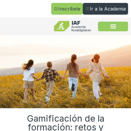
Inscríbete
Ir a la Academia
Todos los cursos
Gamificación de la
formación: retos y