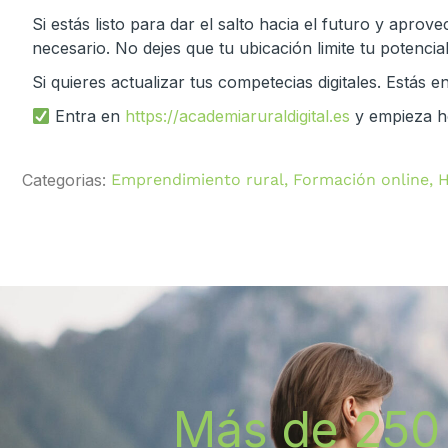
Si estás listo para dar el salto hacia el futuro y apro
necesario. No dejes que tu ubicación limite tu potencial
Si quieres actualizar tus competecias digitales. Estás 
Entra en
https://academiaruraldigital.es
y empieza h
Categorias:
Emprendimiento rural
,
Formación online
,
H
Más de 250 