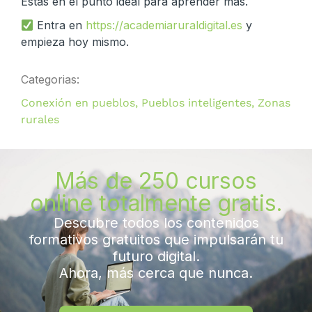
Estás en el punto ideal para aprender más.
Entra en
https://academiaruraldigital.es
y
empieza hoy mismo.
Categorias:
Conexión en pueblos
,
Pueblos inteligentes
,
Zonas
rurales
Más de 250 cursos
online totalmente gratis.
Descubre todos los contenidos
formativos gratuitos que impulsarán tu
futuro digital.
Ahora, más cerca que nunca.