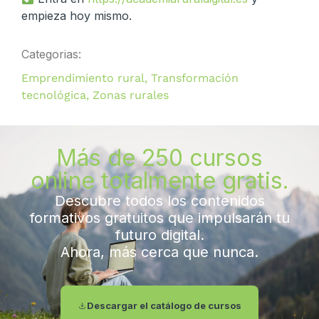
empieza hoy mismo.
Categorias:
Emprendimiento rural
,
Transformación
tecnológica
,
Zonas rurales
Más de 250 cursos
online totalmente gratis.
Descubre todos los contenidos
formativos gratuitos que impulsarán tu
futuro digital.
Ahora, más cerca que nunca.
Descargar el catálogo de cursos