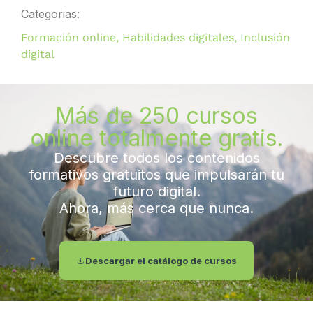
Categorias:
Formación online
,
Habilidades digitales
,
Inclusión
digital
Más de 250 cursos
online totalmente gratis.
Descubre todos los contenidos
formativos gratuitos que impulsarán tu
futuro digital.
Ahora, más cerca que nunca.
Descargar el catálogo de cursos