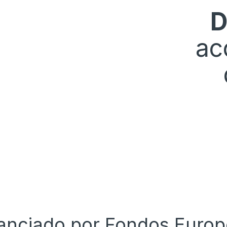
D
ac
anciado por Fondos Euro