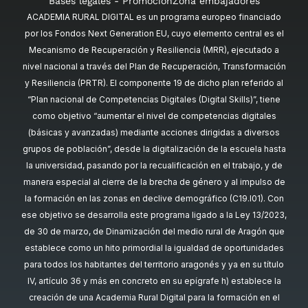
Bases legales - Promoción
Zona embajadores
ACADEMIA RURAL DIGITAL es un programa europeo financiado
por los Fondos Next Generation EU, cuyo elemento central es el
Mecanismo de Recuperación y Resiliencia (MRR), ejecutado a
nivel nacional a través del Plan de Recuperación, Transformación
y Resiliencia (PRTR). El componente 19 de dicho plan referido al
“Plan nacional de Competencias Digitales (Digital Skills)”, tiene
como objetivo “aumentar el nivel de competencias digitales
(básicas y avanzadas) mediante acciones dirigidas a diversos
grupos de población”, desde la digitalización de la escuela hasta
la universidad, pasando por la recualificación en el trabajo, y de
manera especial al cierre de la brecha de género y al impulso de
la formación en las zonas en declive demográfico (C19.I01). Con
ese objetivo se desarrolla este programa ligado a la Ley 13/2023,
de 30 de marzo, de Dinamización del medio rural de Aragón que
establece como un hito primordial la igualdad de oportunidades
para todos los habitantes del territorio aragonés y ya en su título
IV, artículo 36 y más en concreto en su epígrafe h) establece la
creación de una Academia Rural Digital para la formación en el