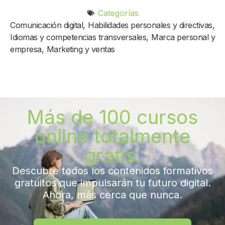
Categorías
Comunicación digital
,
Habilidades personales y directivas
,
Idiomas y competencias transversales
,
Marca personal y
empresa
,
Marketing y ventas
Más de 100 cursos
online totalmente
gratis.
Descubre todos los contenidos formativos
gratuitos que impulsarán tu futuro digital.
Ahora, más cerca que nunca.