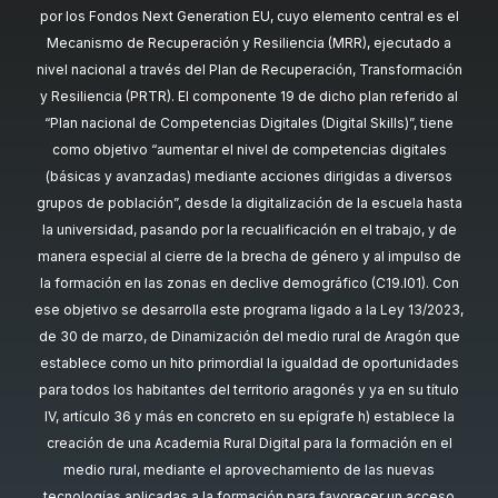
por los Fondos Next Generation EU, cuyo elemento central es el
Mecanismo de Recuperación y Resiliencia (MRR), ejecutado a
nivel nacional a través del Plan de Recuperación, Transformación
y Resiliencia (PRTR). El componente 19 de dicho plan referido al
“Plan nacional de Competencias Digitales (Digital Skills)”, tiene
como objetivo “aumentar el nivel de competencias digitales
(básicas y avanzadas) mediante acciones dirigidas a diversos
grupos de población”, desde la digitalización de la escuela hasta
la universidad, pasando por la recualificación en el trabajo, y de
manera especial al cierre de la brecha de género y al impulso de
la formación en las zonas en declive demográfico (C19.I01). Con
ese objetivo se desarrolla este programa ligado a la Ley 13/2023,
de 30 de marzo, de Dinamización del medio rural de Aragón que
establece como un hito primordial la igualdad de oportunidades
para todos los habitantes del territorio aragonés y ya en su título
IV, artículo 36 y más en concreto en su epígrafe h) establece la
creación de una Academia Rural Digital para la formación en el
medio rural, mediante el aprovechamiento de las nuevas
tecnologías aplicadas a la formación para favorecer un acceso