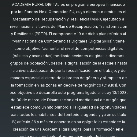
ACADEMIA RURAL DIGITAL es un programa europeo financiado
por los Fondos Next Generation EU, cuyo elemento central es el
Mecanismo de Recuperación y Resiliencia (MRR), ejecutado a
nivel nacional a través del Plan de Recuperación, Transformación
y Resiliencia (PRTR). El componente 19 de dicho plan referido al
“Plan nacional de Competencias Digitales (Digital Skills)”, tiene
como objetivo “aumentar el nivel de competencias digitales
(básicas y avanzadas) mediante acciones dirigidas a diversos
grupos de población”, desde la digitalización de la escuela hasta
la universidad, pasando por la recualificación en el trabajo, y de
manera especial al cierre de la brecha de género y al impulso de
la formación en las zonas en declive demográfico (C19.I01). Con
ese objetivo se desarrolla este programa ligado a la Ley 13/2023,
de 30 de marzo, de Dinamización del medio rural de Aragón que
establece como un hito primordial la igualdad de oportunidades
para todos los habitantes del territorio aragonés y ya en su título
IV, artículo 36 y más en concreto en su epígrafe h) establece la
creación de una Academia Rural Digital para la formación en el
medio rural, mediante el aprovechamiento de las nuevas