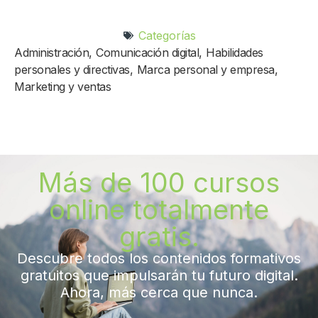
Categorías
Administración
,
Comunicación digital
,
Habilidades
personales y directivas
,
Marca personal y empresa
,
Marketing y ventas
Más de 100 cursos
online totalmente
gratis.
Descubre todos los contenidos formativos
gratuitos que impulsarán tu futuro digital.
Ahora, más cerca que nunca.