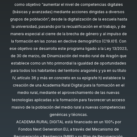
como objetivo “aumentar el nivel de competencias digitales
(básicas y avanzadas) mediante acciones dirigidas a diversos
grupos de población”, desde la digitalización de la escuela hasta
la universidad, pasando por la recualificación en el trabajo, y de
manera especial al cierre de la brecha de género y al impulso de
la formación en las zonas en declive demográfico (C19.I01). Con
ese objetivo se desarrolla este programa ligado a la Ley 13/2023,
de 30 de marzo, de Dinamización del medio rural de Aragón que
establece como un hito primordial la igualdad de oportunidades
para todos los habitantes del territorio aragonés y ya en su título
IV, artículo 36 y más en concreto en su epígrafe h) establece la
creación de una Academia Rural Digital para la formación en el
medio rural, mediante el aprovechamiento de las nuevas
tecnologías aplicadas a la formación para favorecer un acceso
masivo de la población del medio rural a nuevas competencias
genéricas y técnicas.
ACADEMIA RURAL DIGITAL está financiado en un 100% por
Fondos Next Generation EU, a través del Mecanismo de
Recuperación y Resiliencia (MRR) y su Plan de Recuperación,