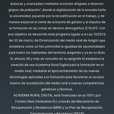
(básicas y avanzadas) mediante acciones dirigidas a diversos
grupos de población”, desde la digitalización de la escuela hasta
la universidad, pasando por la recualificación en el trabajo, y de
manera especial al cierre de la brecha de género y al impulso de
la formación en las zonas en declive demográfico (C19.I01). Con
ese objetivo se desarrolla este programa ligado a la Ley 13/2023,
de 30 de marzo, de Dinamización del medio rural de Aragón que
establece como un hito primordial la igualdad de oportunidades
para todos los habitantes del territorio aragonés y ya en su título
IV, artículo 36 y más en concreto en su epígrafe h) establece la
creación de una Academia Rural Digital para la formación en el
medio rural, mediante el aprovechamiento de las nuevas
tecnologías aplicadas a la formación para favorecer un acceso
masivo de la población del medio rural a nuevas competencias
genéricas y técnicas.
ACADEMIA RURAL DIGITAL está financiado en un 100% por
Fondos Next Generation EU, a través del Mecanismo de
Recuperación y Resiliencia (MRR) y su Plan de Recuperación,
Transformación y Resiliencia (PRTR).