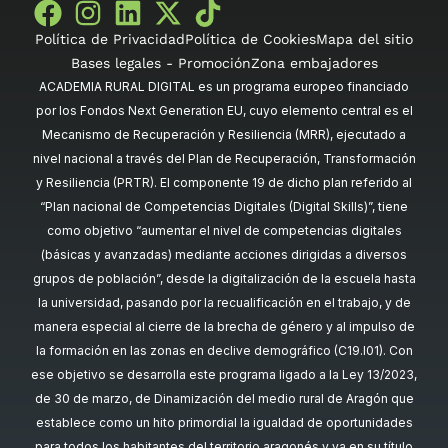
Política de Privacidad
Política de Cookies
Mapa del sitio
Bases legales - Promoción
Zona embajadores
ACADEMIA RURAL DIGITAL es un programa europeo financiado
por los Fondos Next Generation EU, cuyo elemento central es el
Mecanismo de Recuperación y Resiliencia (MRR), ejecutado a
nivel nacional a través del Plan de Recuperación, Transformación
y Resiliencia (PRTR). El componente 19 de dicho plan referido al
“Plan nacional de Competencias Digitales (Digital Skills)”, tiene
como objetivo “aumentar el nivel de competencias digitales
(básicas y avanzadas) mediante acciones dirigidas a diversos
grupos de población”, desde la digitalización de la escuela hasta
la universidad, pasando por la recualificación en el trabajo, y de
manera especial al cierre de la brecha de género y al impulso de
la formación en las zonas en declive demográfico (C19.I01). Con
ese objetivo se desarrolla este programa ligado a la Ley 13/2023,
de 30 de marzo, de Dinamización del medio rural de Aragón que
establece como un hito primordial la igualdad de oportunidades
para todos los habitantes del territorio aragonés y ya en su título