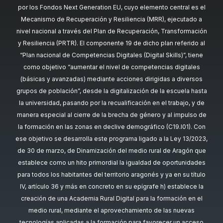
por los Fondos Next Generation EU, cuyo elemento central es el
Mecanismo de Recuperación y Resiliencia (MRR), ejecutado a
nivel nacional a través del Plan de Recuperación, Transformación
y Resiliencia (PRTR). El componente 19 de dicho plan referido al
“Plan nacional de Competencias Digitales (Digital Skills)”, tiene
como objetivo “aumentar el nivel de competencias digitales
(básicas y avanzadas) mediante acciones dirigidas a diversos
grupos de población”, desde la digitalización de la escuela hasta
la universidad, pasando por la recualificación en el trabajo, y de
manera especial al cierre de la brecha de género y al impulso de
la formación en las zonas en declive demográfico (C19.I01). Con
ese objetivo se desarrolla este programa ligado a la Ley 13/2023,
de 30 de marzo, de Dinamización del medio rural de Aragón que
establece como un hito primordial la igualdad de oportunidades
para todos los habitantes del territorio aragonés y ya en su título
IV, artículo 36 y más en concreto en su epígrafe h) establece la
creación de una Academia Rural Digital para la formación en el
medio rural, mediante el aprovechamiento de las nuevas
tecnologías aplicadas a la formación para favorecer un acceso