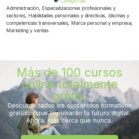
Categorías
Administración
,
Especializaciones profesionales y
sectores
,
Habilidades personales y directivas
,
Idiomas y
competencias transversales
,
Marca personal y empresa
,
Marketing y ventas
Más de 100 cursos
online totalmente
gratis.
Descubre todos los contenidos formativos
gratuitos que impulsarán tu futuro digital.
Ahora, más cerca que nunca.