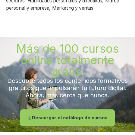
sectores
,
Habilidades personales y directivas
,
Marca
personal y empresa
,
Marketing y ventas
Más de 100 cursos
online totalmente
gratis.
Descubre todos los contenidos formativos
gratuitos que impulsarán tu futuro digital.
Ahora, más cerca que nunca.
Descargar el catálogo de cursos