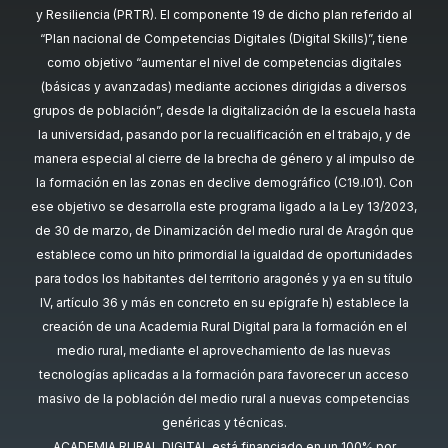
y Resiliencia (PRTR). El componente 19 de dicho plan referido al
“Plan nacional de Competencias Digitales (Digital Skills)”, tiene
como objetivo “aumentar el nivel de competencias digitales
(básicas y avanzadas) mediante acciones dirigidas a diversos
grupos de población”, desde la digitalización de la escuela hasta
la universidad, pasando por la recualificación en el trabajo, y de
manera especial al cierre de la brecha de género y al impulso de
la formación en las zonas en declive demográfico (C19.I01). Con
ese objetivo se desarrolla este programa ligado a la Ley 13/2023,
de 30 de marzo, de Dinamización del medio rural de Aragón que
establece como un hito primordial la igualdad de oportunidades
para todos los habitantes del territorio aragonés y ya en su título
IV, artículo 36 y más en concreto en su epígrafe h) establece la
creación de una Academia Rural Digital para la formación en el
medio rural, mediante el aprovechamiento de las nuevas
tecnologías aplicadas a la formación para favorecer un acceso
masivo de la población del medio rural a nuevas competencias
genéricas y técnicas.
ACADEMIA RURAL DIGITAL está financiado en un 100% por