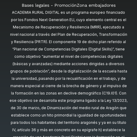
Bases legales - Promoción
Zona embajadores
ACADEMIA RURAL DIGITAL es un programa europeo financiado
por los Fondos Next Generation EU, cuyo elemento central es el
Mecanismo de Recuperación y Resiliencia (MRR), ejecutado a
nivel nacional a través del Plan de Recuperación, Transformación
y Resiliencia (PRTR). El componente 19 de dicho plan referido al
“Plan nacional de Competencias Digitales (Digital Skills)”, tiene
como objetivo “aumentar el nivel de competencias digitales
(básicas y avanzadas) mediante acciones dirigidas a diversos
grupos de población”, desde la digitalización de la escuela hasta
la universidad, pasando por la recualificación en el trabajo, y de
manera especial al cierre de la brecha de género y al impulso de
la formación en las zonas en declive demográfico (C19.I01). Con
ese objetivo se desarrolla este programa ligado a la Ley 13/2023,
de 30 de marzo, de Dinamización del medio rural de Aragón que
establece como un hito primordial la igualdad de oportunidades
para todos los habitantes del territorio aragonés y ya en su título
IV, artículo 36 y más en concreto en su epígrafe h) establece la