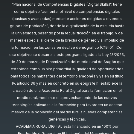
“Plan nacional de Competencias Digitales (Digital Skills)”, tiene
como objetivo “aumentar el nivel de competencias digitales
(básicas y avanzadas) mediante acciones dirigidas a diversos
grupos de población”, desde la digitalización de la escuela hasta
la universidad, pasando por la recualificación en el trabajo, y de
manera especial al cierre de la brecha de género y al impulso de
la formación en las zonas en declive demográfico (C19.I01). Con
ese objetivo se desarrolla este programa ligado a la Ley 13/2023,
de 30 de marzo, de Dinamización del medio rural de Aragón que
establece como un hito primordial la igualdad de oportunidades
para todos los habitantes del territorio aragonés y ya en su título
IV, artículo 36 y más en concreto en su epígrafe h) establece la
creación de una Academia Rural Digital para la formación en el
medio rural, mediante el aprovechamiento de las nuevas
tecnologías aplicadas a la formación para favorecer un acceso
masivo de la población del medio rural a nuevas competencias
genéricas y técnicas.
ACADEMIA RURAL DIGITAL está financiado en un 100% por
Fondos Next Generation EU, a través del Mecanismo de