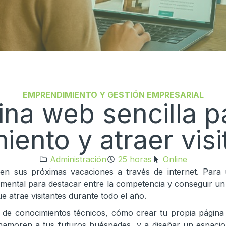
EMPRENDIMIENTO Y GESTIÓN EMPRESARIAL
na web sencilla p
iento y atraer vis
Administración
25 horas
Online
en sus próximas vacaciones a través de internet. Para 
amental para destacar entre la competencia y conseguir un
 atrae visitantes durante todo el año.
d de conocimientos técnicos, cómo crear tu propia página
namoren a tus futuros huéspedes, y a diseñar un espacio 