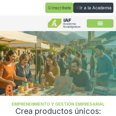
Inscríbete
Ir a la Academia
Todos los cursos
EMPRENDIMIENTO Y GESTIÓN EMPRESARIAL
Crea productos únicos: