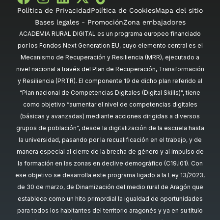
Política de Privacidad
Política de Cookies
Mapa del sitio
Bases legales - Promoción
Zona embajadores
ACADEMIA RURAL DIGITAL es un programa europeo financiado
por los Fondos Next Generation EU, cuyo elemento central es el
Mecanismo de Recuperación y Resiliencia (MRR), ejecutado a
nivel nacional a través del Plan de Recuperación, Transformación
y Resiliencia (PRTR). El componente 19 de dicho plan referido al
“Plan nacional de Competencias Digitales (Digital Skills)”, tiene
como objetivo “aumentar el nivel de competencias digitales
(básicas y avanzadas) mediante acciones dirigidas a diversos
grupos de población”, desde la digitalización de la escuela hasta
la universidad, pasando por la recualificación en el trabajo, y de
manera especial al cierre de la brecha de género y al impulso de
la formación en las zonas en declive demográfico (C19.I01). Con
ese objetivo se desarrolla este programa ligado a la Ley 13/2023,
de 30 de marzo, de Dinamización del medio rural de Aragón que
establece como un hito primordial la igualdad de oportunidades
para todos los habitantes del territorio aragonés y ya en su título