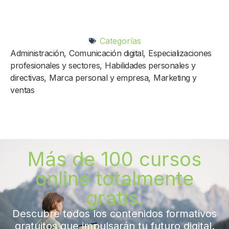
Categorías
Administración
,
Comunicación digital
,
Especializaciones
profesionales y sectores
,
Habilidades personales y
directivas
,
Marca personal y empresa
,
Marketing y
ventas
Más de 100 cursos
online totalmente
gratis.
Descubre todos los contenidos formativos
gratuitos que impulsarán tu futuro digital.