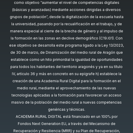
como objetivo “aumentar el nivel de competencias digitales
(básicas y avanzadas) mediante acciones dirigidas a diversos
grupos de población”, desde la digitalización de la escuela hasta
la universidad, pasando por la recualificación en el trabajo, y de
manera especial al cierre de la brecha de género y al impulso de
la formación en las zonas en declive demográfico (C19.I01). Con
ese objetivo se desarrolla este programa ligado a la Ley 13/2023,
de 30 de marzo, de Dinamización del medio rural de Aragón que
establece como un hito primordial la igualdad de oportunidades
para todos los habitantes del territorio aragonés y ya en su título
IV, artículo 36 y más en concreto en su epígrafe h) establece la
creación de una Academia Rural Digital para la formación en el
medio rural, mediante el aprovechamiento de las nuevas
tecnologías aplicadas a la formación para favorecer un acceso
masivo de la población del medio rural a nuevas competencias
genéricas y técnicas.
ACADEMIA RURAL DIGITAL está financiado en un 100% por
Fondos Next Generation EU, a través del Mecanismo de
Recuperación y Resiliencia (MRR) y su Plan de Recuperación,