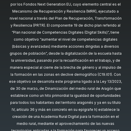
por los Fondos Next Generation EU, cuyo elemento central es el
Mecanismo de Recuperación y Resiliencia (MRR), ejecutado a
nivel nacional a través del Plan de Recuperación, Transformación
y Resiliencia (PRTR). El componente 19 de dicho plan referido al
“Plan nacional de Competencias Digitales (Digital Skills)”, tiene
como objetivo “aumentar el nivel de competencias digitales
(básicas y avanzadas) mediante acciones dirigidas a diversos
grupos de población”, desde la digitalización de la escuela hasta
la universidad, pasando por la recualificación en el trabajo, y de
manera especial al cierre de la brecha de género y al impulso de
la formación en las zonas en declive demográfico (C19.I01). Con
ese objetivo se desarrolla este programa ligado a la Ley 13/2023,
de 30 de marzo, de Dinamización del medio rural de Aragón que
establece como un hito primordial la igualdad de oportunidades
para todos los habitantes del territorio aragonés y ya en su título
IV, artículo 36 y más en concreto en su epígrafe h) establece la
creación de una Academia Rural Digital para la formación en el
medio rural, mediante el aprovechamiento de las nuevas
tecnologías aplicadas a la formación para favorecer un acceso