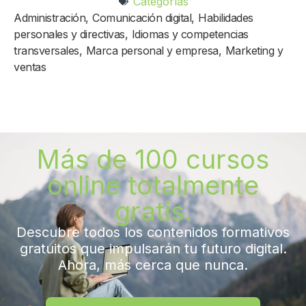
Categorías
Administración
,
Comunicación digital
,
Habilidades
personales y directivas
,
Idiomas y competencias
transversales
,
Marca personal y empresa
,
Marketing y
ventas
Más de 100 cursos
online totalmente
gratis.
Descubre todos los contenidos formativos
gratuitos que impulsarán tu futuro digital.
Ahora, más cerca que nunca.