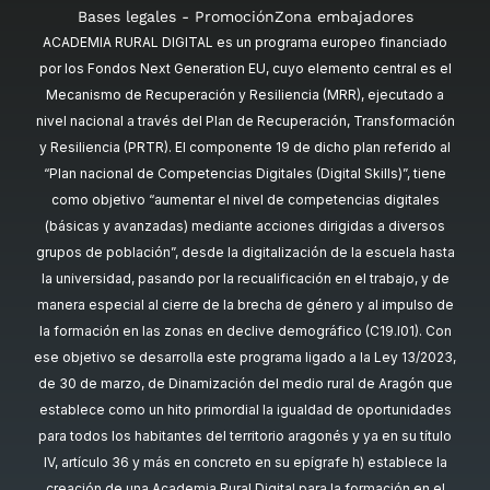
Bases legales - Promoción
Zona embajadores
ACADEMIA RURAL DIGITAL es un programa europeo financiado
por los Fondos Next Generation EU, cuyo elemento central es el
Mecanismo de Recuperación y Resiliencia (MRR), ejecutado a
nivel nacional a través del Plan de Recuperación, Transformación
y Resiliencia (PRTR). El componente 19 de dicho plan referido al
“Plan nacional de Competencias Digitales (Digital Skills)”, tiene
como objetivo “aumentar el nivel de competencias digitales
(básicas y avanzadas) mediante acciones dirigidas a diversos
grupos de población”, desde la digitalización de la escuela hasta
la universidad, pasando por la recualificación en el trabajo, y de
manera especial al cierre de la brecha de género y al impulso de
la formación en las zonas en declive demográfico (C19.I01). Con
ese objetivo se desarrolla este programa ligado a la Ley 13/2023,
de 30 de marzo, de Dinamización del medio rural de Aragón que
establece como un hito primordial la igualdad de oportunidades
para todos los habitantes del territorio aragonés y ya en su título
IV, artículo 36 y más en concreto en su epígrafe h) establece la
creación de una Academia Rural Digital para la formación en el