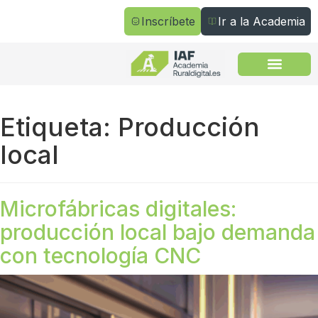
Inscríbete
Ir a la Academia
Todos los cursos
Etiqueta:
Producción
local
Microfábricas digitales:
producción local bajo demanda
con tecnología CNC