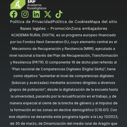
Política de Privacidad
Política de Cookies
Mapa del sitio
Bases legales - Promoción
Zona embajadores
ACADEMIA RURAL DIGITAL es un programa europeo financiado
por los Fondos Next Generation EU, cuyo elemento central es el
Mecanismo de Recuperación y Resiliencia (MRR), ejecutado a
nivel nacional a través del Plan de Recuperación, Transformación
y Resiliencia (PRTR). El componente 19 de dicho plan referido al
“Plan nacional de Competencias Digitales (Digital Skills)”, tiene
como objetivo “aumentar el nivel de competencias digitales
(básicas y avanzadas) mediante acciones dirigidas a diversos
grupos de población”, desde la digitalización de la escuela hasta
la universidad, pasando por la recualificación en el trabajo, y de
manera especial al cierre de la brecha de género y al impulso de
la formación en las zonas en declive demográfico (C19.I01). Con
ese objetivo se desarrolla este programa ligado a la Ley 13/2023,
de 30 de marzo, de Dinamización del medio rural de Aragón que