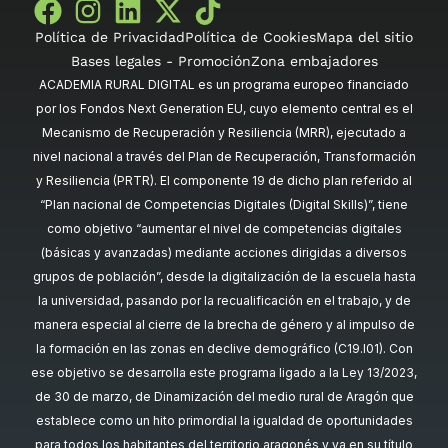
Política de Privacidad
Política de Cookies
Mapa del sitio
Bases legales - Promoción
Zona embajadores
ACADEMIA RURAL DIGITAL es un programa europeo financiado
por los Fondos Next Generation EU, cuyo elemento central es el
Mecanismo de Recuperación y Resiliencia (MRR), ejecutado a
nivel nacional a través del Plan de Recuperación, Transformación
y Resiliencia (PRTR). El componente 19 de dicho plan referido al
“Plan nacional de Competencias Digitales (Digital Skills)”, tiene
como objetivo “aumentar el nivel de competencias digitales
(básicas y avanzadas) mediante acciones dirigidas a diversos
grupos de población”, desde la digitalización de la escuela hasta
la universidad, pasando por la recualificación en el trabajo, y de
manera especial al cierre de la brecha de género y al impulso de
la formación en las zonas en declive demográfico (C19.I01). Con
ese objetivo se desarrolla este programa ligado a la Ley 13/2023,
de 30 de marzo, de Dinamización del medio rural de Aragón que
establece como un hito primordial la igualdad de oportunidades
para todos los habitantes del territorio aragonés y ya en su título