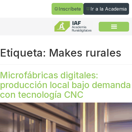
Inscríbete
Ir a la Academia
Todos los cursos
Etiqueta:
Makes rurales
Microfábricas digitales:
producción local bajo demanda
con tecnología CNC