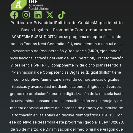
Política de Privacidad
Política de Cookies
Mapa del sitio
Bases legales - Promoción
Zona embajadores
ACADEMIA RURAL DIGITAL es un programa europeo financiado
por los Fondos Next Generation EU, cuyo elemento central es el
Mecanismo de Recuperación y Resiliencia (MRR), ejecutado a
nivel nacional a través del Plan de Recuperación, Transformación
y Resiliencia (PRTR). El componente 19 de dicho plan referido al
“Plan nacional de Competencias Digitales (Digital Skills)”, tiene
como objetivo “aumentar el nivel de competencias digitales
(básicas y avanzadas) mediante acciones dirigidas a diversos
grupos de población”, desde la digitalización de la escuela hasta
la universidad, pasando por la recualificación en el trabajo, y de
manera especial al cierre de la brecha de género y al impulso de
la formación en las zonas en declive demográfico (C19.I01). Con
ese objetivo se desarrolla este programa ligado a la Ley 13/2023,
de 30 de marzo, de Dinamización del medio rural de Aragón que