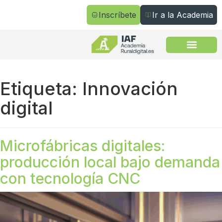
Inscríbete
Ir a la Academia
Todos los cursos
Etiqueta:
Innovación
digital
Microfábricas digitales:
producción local bajo demanda
con tecnología CNC