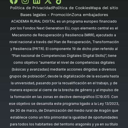
Política de Privacidad
Política de Cookies
Mapa del sitio
Bases legales - Promoción
Zona embajadores
ACADEMIA RURAL DIGITAL es un programa europeo financiado
por los Fondos Next Generation EU, cuyo elemento central es el
Mecanismo de Recuperación y Resiliencia (MRR), ejecutado a
nivel nacional a través del Plan de Recuperación, Transformación
y Resiliencia (PRTR). El componente 19 de dicho plan referido al
“Plan nacional de Competencias Digitales (Digital Skills)”, tiene
como objetivo “aumentar el nivel de competencias digitales
(básicas y avanzadas) mediante acciones dirigidas a diversos
grupos de población”, desde la digitalización de la escuela hasta
la universidad, pasando por la recualificación en el trabajo, y de
manera especial al cierre de la brecha de género y al impulso de
la formación en las zonas en declive demográfico (C19.I01). Con
ese objetivo se desarrolla este programa ligado a la Ley 13/2023,
de 30 de marzo, de Dinamización del medio rural de Aragón que
establece como un hito primordial la igualdad de oportunidades
para todos los habitantes del territorio aragonés y ya en su título