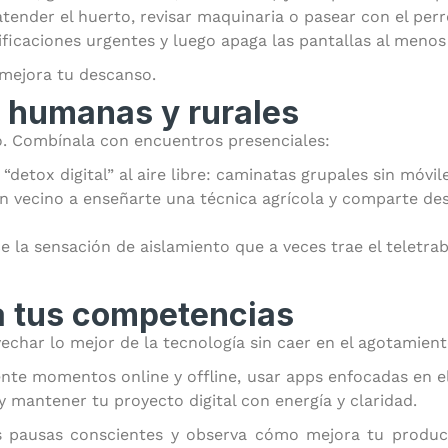
 atender el huerto, revisar maquinaria o pasear con el perr
tificaciones urgentes y luego apaga las pantallas al meno
 mejora tu descanso.
 humanas y rurales
o. Combínala con encuentros presenciales:
detox digital” al aire libre: caminatas grupales sin móvile
un vecino a enseñarte una técnica agrícola y comparte d
ce la sensación de aislamiento que a veces trae el teletrab
za tus competencias
ovechar lo mejor de la tecnología sin caer en el agotamien
ente momentos online y offline, usar apps enfocadas en e
 mantener tu proyecto digital con energía y claridad.
pausas conscientes y observa cómo mejora tu producti