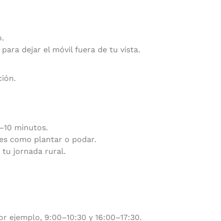
o.
ara dejar el móvil fuera de tu vista.
ción.
5–10 minutos.
es como plantar o podar.
tu jornada rural.
or ejemplo, 9:00–10:30 y 16:00–17:30.