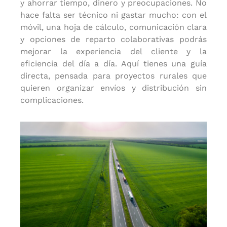
y ahorrar tiempo, dinero y preocupaciones. No
hace falta ser técnico ni gastar mucho: con el
móvil, una hoja de cálculo, comunicación clara
y opciones de reparto colaborativas podrás
mejorar la experiencia del cliente y la
eficiencia del día a día. Aquí tienes una guía
directa, pensada para proyectos rurales que
quieren organizar envíos y distribución sin
complicaciones.