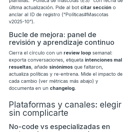
plantillas: “Política de mascotas (ES)” con fecha de
última actualización. Pide al bot
citar sección
o
anclar al ID de registro (“Políticas#Mascotas
v2025-10”).
Bucle de mejora: panel de
revisión y aprendizaje continuo
Cierra el círculo con un
review loop
semanal:
exporta conversaciones, etiqueta
intenciones mal
resueltas
, añade
sinónimos
que faltaron,
actualiza políticas y re-entrena. Mide el impacto de
cada cambio (ver métricas más abajo) y
documenta en un
changelog
.
Plataformas y canales: elegir
sin complicarte
No-code vs especializadas en