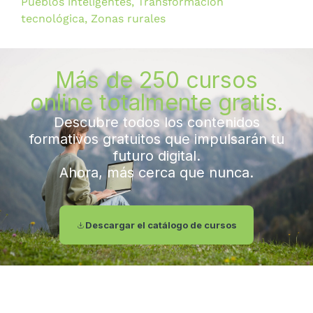
Pueblos inteligentes
,
Transformación
tecnológica
,
Zonas rurales
Más de 250 cursos
online totalmente gratis.
Descubre todos los contenidos
formativos gratuitos que impulsarán tu
futuro digital.
Ahora, más cerca que nunca.
Descargar el catálogo de cursos