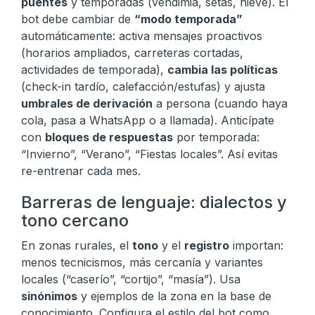
puentes
y temporadas (vendimia, setas, nieve). El
bot debe cambiar de
“modo temporada”
automáticamente: activa mensajes proactivos
(horarios ampliados, carreteras cortadas,
actividades de temporada),
cambia las políticas
(check-in tardío, calefacción/estufas) y ajusta
umbrales de derivación
a persona (cuando haya
cola, pasa a WhatsApp o a llamada). Anticípate
con
bloques de respuestas
por temporada:
“Invierno”, “Verano”, “Fiestas locales”. Así evitas
re-entrenar cada mes.
Barreras de lenguaje: dialectos y
tono cercano
En zonas rurales, el
tono
y el
registro
importan:
menos tecnicismos, más cercanía y variantes
locales (“caserío”, “cortijo”, “masía”). Usa
sinónimos
y ejemplos de la zona en la base de
conocimiento. Configura el estilo del bot como