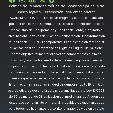
Política de Privacidad
Política de Cookies
Mapa del sitio
Bases legales - Promoción
Zona embajadores
ACADEMIA RURAL DIGITAL es un programa europeo financiado
por los Fondos Next Generation EU, cuyo elemento central es el
Mecanismo de Recuperación y Resiliencia (MRR), ejecutado a
nivel nacional a través del Plan de Recuperación, Transformación
y Resiliencia (PRTR). El componente 19 de dicho plan referido al
“Plan nacional de Competencias Digitales (Digital Skills)”, tiene
como objetivo “aumentar el nivel de competencias digitales
(básicas y avanzadas) mediante acciones dirigidas a diversos
grupos de población”, desde la digitalización de la escuela hasta
la universidad, pasando por la recualificación en el trabajo, y de
manera especial al cierre de la brecha de género y al impulso de
la formación en las zonas en declive demográfico (C19.I01). Con
ese objetivo se desarrolla este programa ligado a la Ley 13/2023,
de 30 de marzo, de Dinamización del medio rural de Aragón que
establece como un hito primordial la igualdad de oportunidades
para todos los habitantes del territorio aragonés y ya en su título