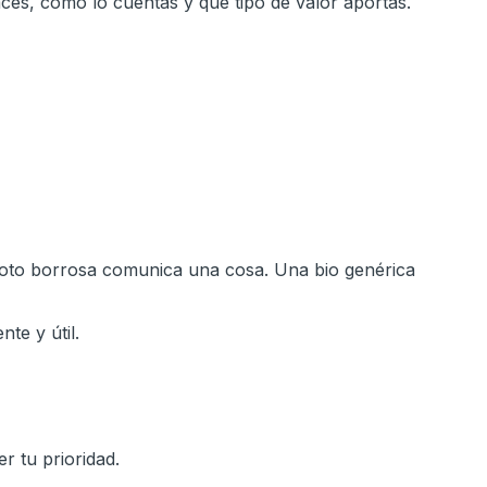
ces, cómo lo cuentas y qué tipo de valor aportas.
foto borrosa comunica una cosa. Una bio genérica
te y útil.
r tu prioridad.