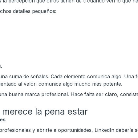
 la percepción que otros tienen de ti cuando ven lo que ha
chos detalles pequeños:
.
o una suma de señales. Cada elemento comunica algo. Una 
orientado al valor, comunica algo mucho más potente.
na buena marca profesional. Hace falta ser claro, consisten
s merece la pena estar
les
 profesionales y abrirte a oportunidades, LinkedIn debería se