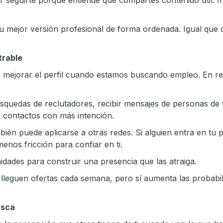
ir seguirte porque entiende que compartes contenido útil.
tu mejor versión profesional de forma ordenada. Igual que 
trable
mejorar el perfil cuando estamos buscando empleo. En reali
úsquedas de reclutadores, recibir mensajes de personas de t
e contactos con más intención.
ién puede aplicarse a otras redes. Si alguien entra en tu p
enos fricción para confiar en ti.
idades para construir una presencia que las atraiga.
e lleguen ofertas cada semana, pero sí aumenta las probab
usca