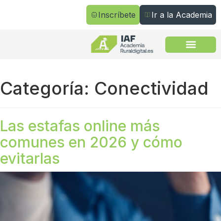
Inscríbete
Ir a la Academia
Todos los cursos
Categoría:
Conectividad
Las estafas online más
comunes en 2026 y cómo
evitarlas