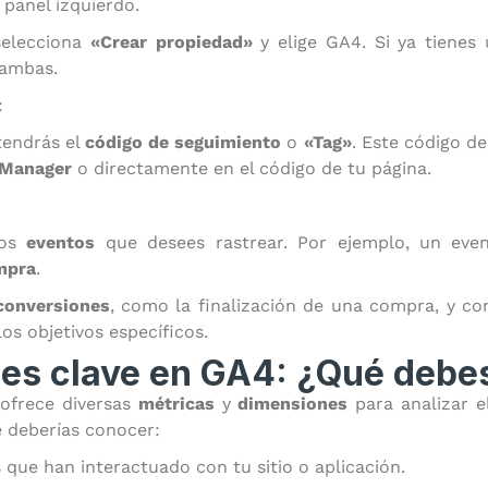
 panel izquierdo.
selecciona
«Crear propiedad»
y elige GA4. Si ya tienes 
 ambas.
:
tendrás el
código de seguimiento
o
«Tag»
. Este código de
 Manager
o directamente en el código de tu página.
los
eventos
que desees rastrear. Por ejemplo, un eve
mpra
.
conversiones
, como la finalización de una compra, y co
os objetivos específicos.
es clave en GA4: ¿Qué debes
 ofrece diversas
métricas
y
dimensiones
para analizar e
e deberías conocer:
 que han interactuado con tu sitio o aplicación.