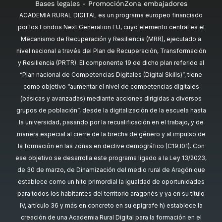
Bases legales - Promoción
Zona embajadores
ACADEMIA RURAL DIGITAL es un programa europeo financiado
por los Fondos Next Generation EU, cuyo elemento central es el
Mecanismo de Recuperación y Resiliencia (MRR), ejecutado a
nivel nacional a través del Plan de Recuperación, Transformación
y Resiliencia (PRTR). El componente 19 de dicho plan referido al
“Plan nacional de Competencias Digitales (Digital Skills)”, tiene
como objetivo “aumentar el nivel de competencias digitales
(básicas y avanzadas) mediante acciones dirigidas a diversos
grupos de población”, desde la digitalización de la escuela hasta
la universidad, pasando por la recualificación en el trabajo, y de
manera especial al cierre de la brecha de género y al impulso de
la formación en las zonas en declive demográfico (C19.I01). Con
ese objetivo se desarrolla este programa ligado a la Ley 13/2023,
de 30 de marzo, de Dinamización del medio rural de Aragón que
establece como un hito primordial la igualdad de oportunidades
para todos los habitantes del territorio aragonés y ya en su título
IV, artículo 36 y más en concreto en su epígrafe h) establece la
creación de una Academia Rural Digital para la formación en el